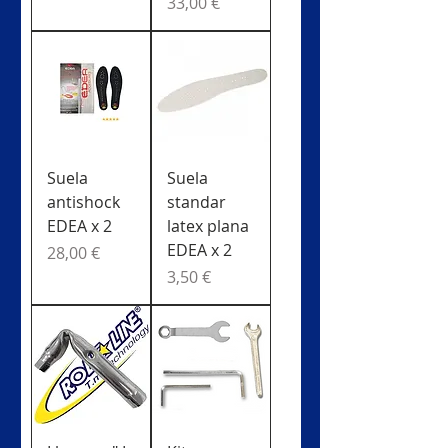
Precio
33,00 €
Suela
Suela
antishock
standar
EDEA x 2
latex plana
EDEA x 2
Precio
28,00 €
Precio
3,50 €