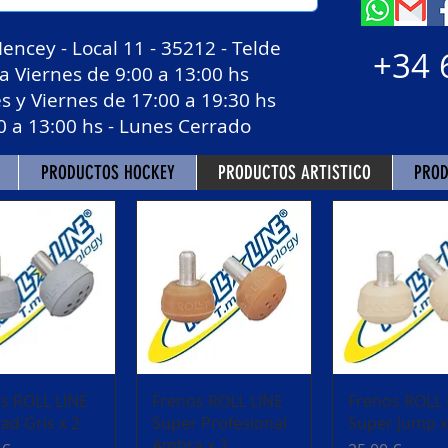
Mencey - Local 11 - 35212 - Telde
+34 
 Viernes de 9:00 a 13:00 hs
 Viernes de 17:00 a 19:30 hs
3:00 hs - Lunes Cerrado
PRODUCTOS HOCKEY
PRODUCTOS ARTISTICO
PROD
ista rápida
Vista rápida
Vista rápi
s ROLL LINE
Frenos ROLL LINE
Frenos ROLL 
ad Gris x 2
Super Profesional
Super Jump x
Ambra x 2