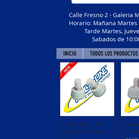
Calle Fresno 2 - Galeria 
Horario: Mañana Martes a
Tarde Martes, Jueves y
Sabados de 10:00 a 1
INICIO
TODOS LOS PRODUCTOS
Vista rápida
V
Freno ROLL LINE
Freno
Baby Patin linea x
Stand
2