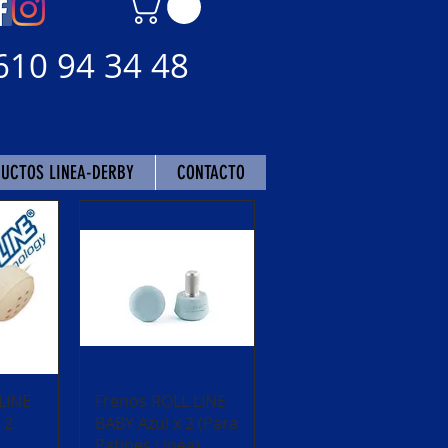
610 94 34 48
UCTOS LINEA-DERBY
CONTACTO
da
Vista rápida
LINE
Frenos ROLL LINE
 2
BABY Azul x 2 (Para
Patines Linea)