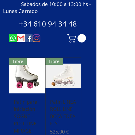
Sabados de 10:00 a 13:00 hs -
Lunes Cerrado
+34 610 94 34 48
Libre
Libre
Patin para
Patin LINEA
Iniciación
ROLL LINE
SOGNE -
BOTA EDEA
ROLL LINE
FLY
MIRAGE
Precio
525,00 €