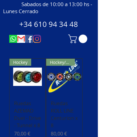
Sabados de 10:00 a 13:00 hs -
Lunes Cerrado
+34 610 94 34 48
Hockey
Hockey/Derby
Ruedas
Ruedas
AZEMAD
ROLL LINE
Duel - Drive
Centurion x
- Tunnel x 8
8
Precio
Precio
70,00 €
80,00 €