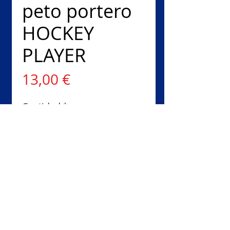
peto portero
HOCKEY
PLAYER
Precio
13,00 €
Cantidad
*
Agregar al carrito
Realizar compra
Talla: XXS - XS - S - M - L