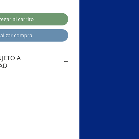
egar al carrito
alizar compra
JETO A
DAD
DE ENTREGA