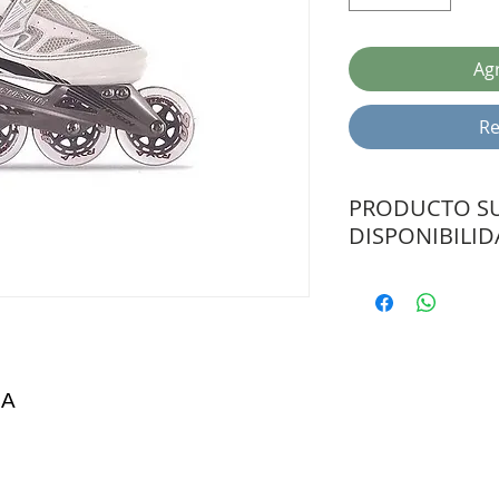
Agr
Re
PRODUCTO SU
DISPONIBILI
CONSULTAR PLAZO 
4A