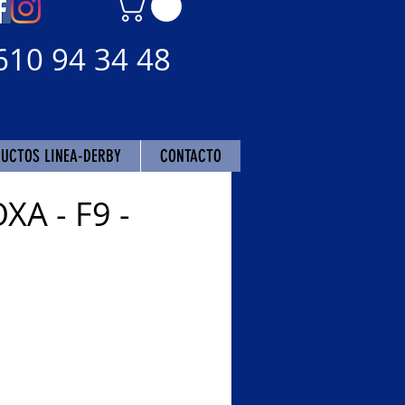
610 94 34 48
UCTOS LINEA-DERBY
CONTACTO
XA - F9 -
recio