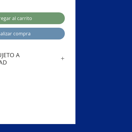
egar al carrito
alizar compra
JETO A
DAD
DE ENTREGA