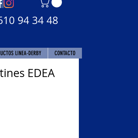
610 94 34 48
UCTOS LINEA-DERBY
CONTACTO
tines EDEA
cio