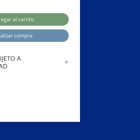
egar al carrito
alizar compra
JETO A
DAD
DE ENTREGA