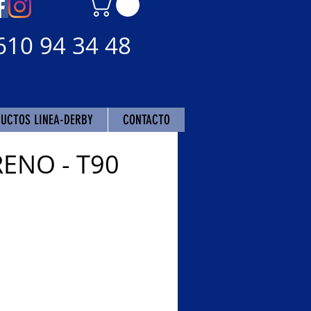
610 94 34 48
UCTOS LINEA-DERBY
CONTACTO
 RENO - T90
cio