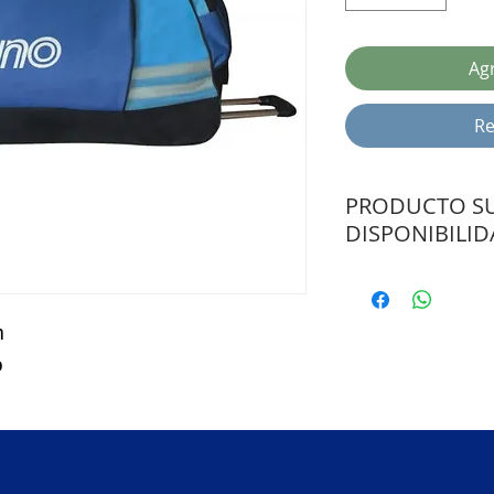
Agr
Re
PRODUCTO SU
DISPONIBILI
CONSULTAR PLAZO 
m
o